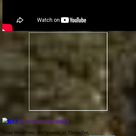
Неизвестная лента
Тема WordPress: zeeDynamic от ThemeZee.